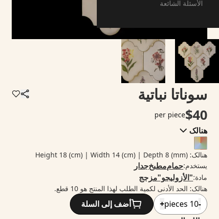
الأسئلة الشائعة
سوناتا نباتية
$
40
per piece
هنالک
هنالک
:
(mm)
8
| Depth
(cm)
14
| Width
(cm)
18
Height
حمام
مطبخ
جدار
يستخدم
:
"الأزوليجو"
مزجج
مادة
:
هنالک
:
الحد الأدنى لكمية الطلب لهذا المنتج هو 10 قطع.
-
10
pieces
+
أضف إلى السلة