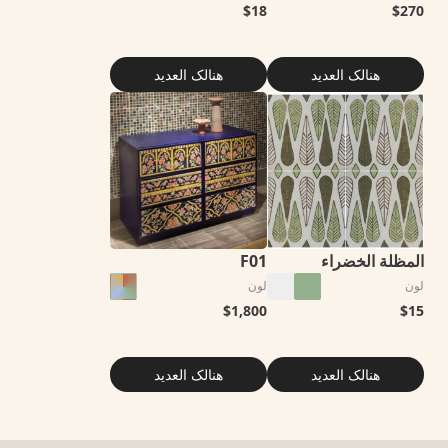
$
18
$
270
هنالک العدید
هنالک العدید
المظلة الخضراء
F01
لون
لون
$
1,800
$
15
هنالک العدید
هنالک العدید