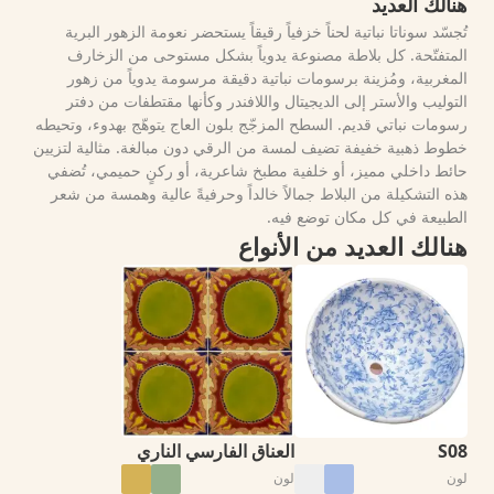
هنالك العديد
تُجسّد سوناتا نباتية لحناً خزفياً رقيقاً يستحضر نعومة الزهور البرية
المتفتّحة. كل بلاطة مصنوعة يدوياً بشكل مستوحى من الزخارف
المغربية، ومُزينة برسومات نباتية دقيقة مرسومة يدوياً من زهور
التوليب والأستر إلى الديجيتال واللافندر وكأنها مقتطفات من دفتر
رسومات نباتي قديم. السطح المزجّج بلون العاج يتوهّج بهدوء، وتحيطه
خطوط ذهبية خفيفة تضيف لمسة من الرقي دون مبالغة. مثالية لتزيين
حائط داخلي مميز، أو خلفية مطبخ شاعرية، أو ركنٍ حميمي، تُضفي
هذه التشكيلة من البلاط جمالاً خالداً وحرفيةً عالية وهمسة من شعر
الطبيعة في كل مكان توضع فيه.
هنالك العديد من الأنواع
S08
العناق الفارسي الناري
لون
لون