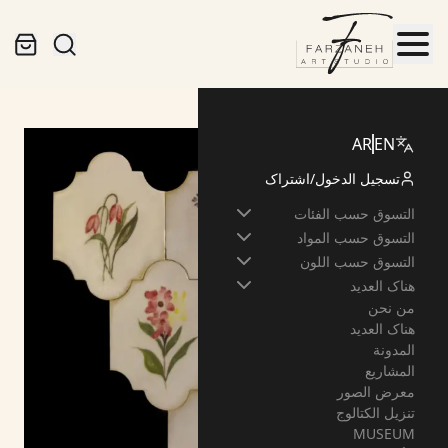
هناک العدید
بلاط
سوناتا نباتية
AR
EN
تسجيل الدخول
/
اشتراک
التسوق حسب الفئات
التسوق حسب المواد
التسوق حسب اللون
هناک العدید
من نحن
هناک العدید
المدونة
المشاريع
معرض الصور
تنزيل الكتالوج
MUSEUM